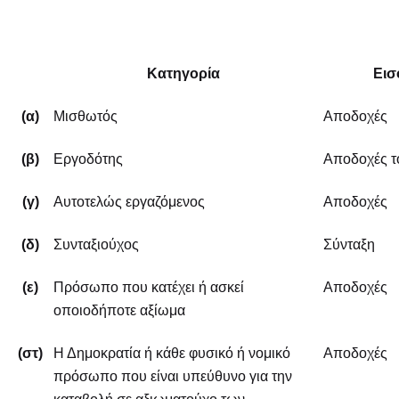
Κατηγορία
Εισ
(α
)
Μισθωτός
Αποδοχές
(
β
)
Εργοδότης
Αποδοχές τ
(
γ
)
Αυτοτελώς εργαζόμενος
Αποδοχές
(δ)
Συνταξιούχος
Σύνταξη
(ε)
Πρόσωπο που κατέχει ή ασκεί
Αποδοχές
οποιοδήποτε αξίωμα
(στ)
Η Δημοκρατία ή κάθε φυσικό ή νομικό
Αποδοχές
πρόσωπο που είναι υπεύθυνο για την
καταβολή σε αξιωματούχο των