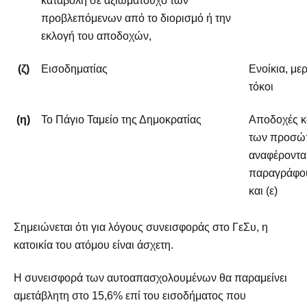
προβλεπόμενων από το διορισμό ή την
εκλογή του αποδοχών,
(ζ)
Εισοδηματίας
Ενοίκια, με
τόκοι
(η)
Το Πάγιο Ταμείο της Δημοκρατίας
Αποδοχές κα
των προσώ
αναφέρονται
παραγράφους 
και (ε)
Σημειώνεται ότι για λόγους συνεισφοράς στο ΓεΣυ, η
κατοικία του ατόμου είναι άσχετη.
Η συνεισφορά των αυτοαπασχολουμένων θα παραμείνει
αμετάβλητη στο 15,6% επί του εισοδήματος που