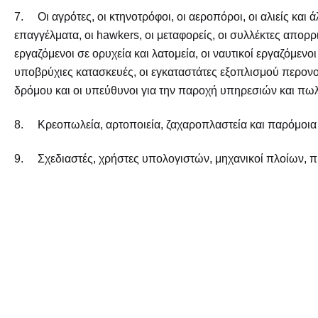
7. Οι αγρότες, οι κτηνοτρόφοι, οι αεροπόροι, οι αλιείς και
επαγγέλματα, οι hawkers, οι μεταφορείς, οι συλλέκτες απορρ
εργαζόμενοι σε ορυχεία και λατομεία, οι ναυτικοί εργαζόμενοι
υποβρύχιες κατασκευές, οι εγκαταστάτες εξοπλισμού περονο
δρόμου και οι υπεύθυνοι για την παροχή υπηρεσιών και πω
8. Κρεοπωλεία, αρτοποιεία, ζαχαροπλαστεία και παρόμοια
9. Σχεδιαστές, χρήστες υπολογιστών, μηχανικοί πλοίων, πρ
μάγοι, άτομα που δεν εμπίπτουν σε καμία άλλη επαγγελματικ
*Σημείωση
: Το μέγιστο ποσό ασφαλιστέων αποδοχών
είναι € 1.055 ανά εβδομάδα για όλες τις παραπάνω
κατηγορίες.
Η F.C.I. LTD είναι στη διάθεσή σας εάν χρειάζεστε
περαιτέρω πληροφορίες ή διευκρινίσεις.